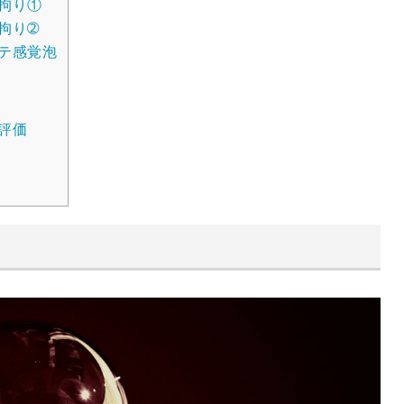
拘り①
拘り➁
テ感覚泡
評価