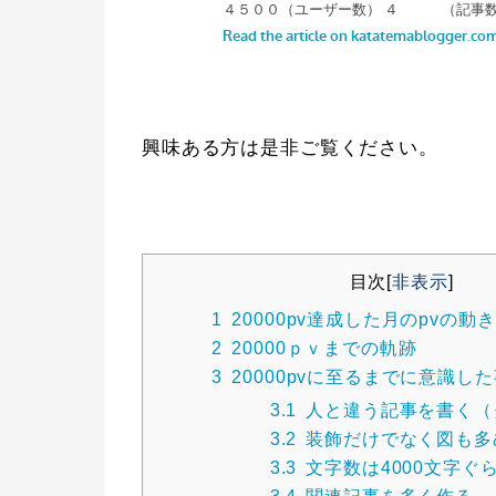
興味ある方は是非ご覧ください。
目次
[
非表示
]
1
20000pv達成した月のpvの動き
2
20000ｐｖまでの軌跡
3
20000pvに至るまでに意識し
3.1
人と違う記事を書く（
3.2
装飾だけでなく図も多
3.3
文字数は4000文字ぐ
3.4
関連記事を多く作る