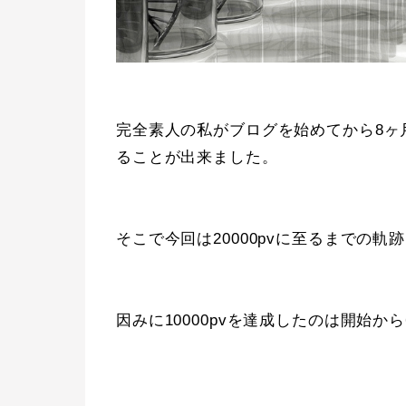
完全素人の私がブログを始めてから8ヶ月
ることが出来ました。
そこで今回は20000pvに至るまでの
因みに10000pvを達成したのは開始か